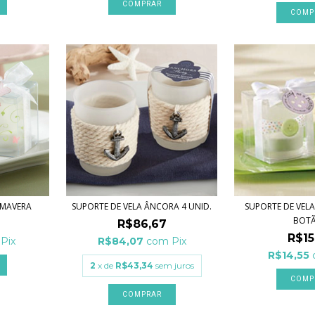
COMP
IMAVERA
SUPORTE DE VELA ÂNCORA 4 UNID.
SUPORTE DE VEL
BOT
R$86,67
R$15
Pix
R$84,07
com
Pix
R$14,55
2
x de
R$43,34
sem juros