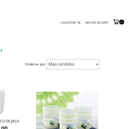
0
CADASTRE-SE
INICIAR SESSÃO
S
Ordenar por
CO DE JACA
,00