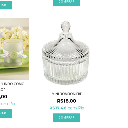
RAR
A "LINDO COMO
ÃO"
MINI BOMBONIERE
,00
R$18,00
com
Pix
R$17,46
com
Pix
COMPRAR