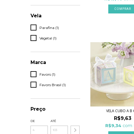
Vela
Parafina (1)
Vegetal (1)
Marca
Favors (1)
Favors Brasil (1)
Preço
VELA CUBO A B 
R$9,63
DE
ATÉ
R$9,34
com