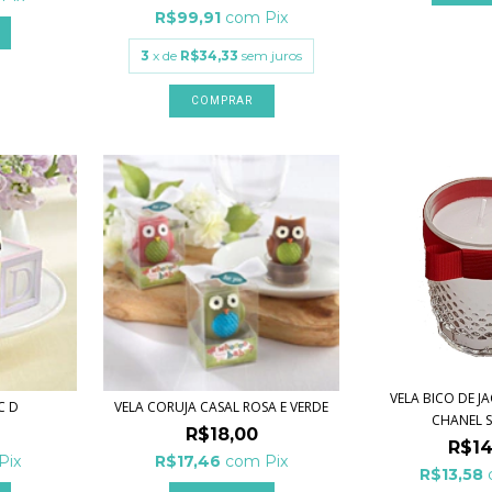
R$99,91
com
Pix
3
x de
R$34,33
sem juros
VELA BICO DE J
C D
VELA CORUJA CASAL ROSA E VERDE
CHANEL SU
R$18,00
R$14
Pix
R$17,46
com
Pix
R$13,58