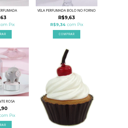
PERFUMADA
VELA PERFUMADA BOLO NO FORNO
,63
R$9,63
com
Pix
R$9,34
com
Pix
NTE ROSA
,90
com
Pix