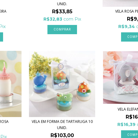
UNID.
IRA
VELA ROSA 
R$33,85
R$9
R$32,83
com
Pix
Pix
R$9,34
VELA ELEFA
R$16
 ROSA
VELA EM FORMA DE TARTARUGA 10
R$16,39
UNID.
R$103,00
Pix